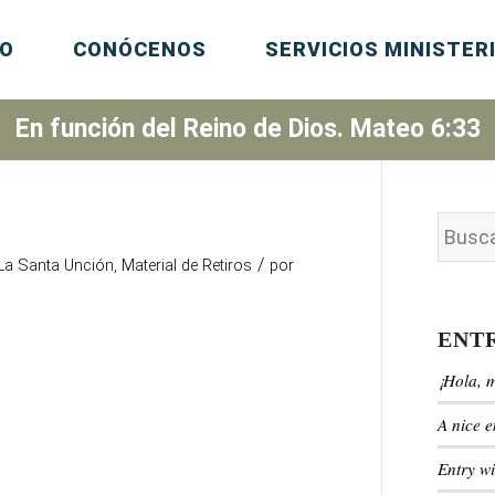
IO
CONÓCENOS
SERVICIOS MINISTER
En función del Reino de Dios. Mateo 6:33
/
 La Santa Unción
,
Material de Retiros
por
ENT
¡Hola, 
A nice e
Entry w