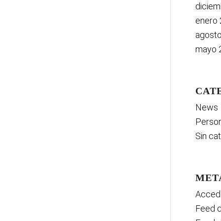
diciem
enero
agost
mayo 
CAT
News
Person
Sin ca
MET
Acced
Feed d