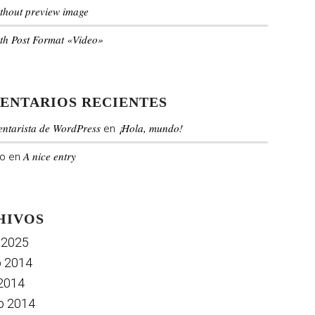
ithout preview image
ith Post Format «Video»
ENTARIOS RECIENTES
ntarista de WordPress
¡Hola, mundo!
en
A nice entry
o
en
HIVOS
 2025
o 2014
2014
o 2014