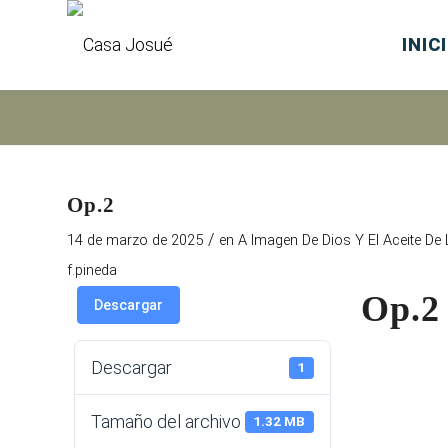
INIC
Op.2
/
14 de marzo de 2025
en
A Imagen De Dios Y El Aceite De
f.pineda
Op.2
Descargar
Descargar
1
Tamaño del archivo
1.32 MB