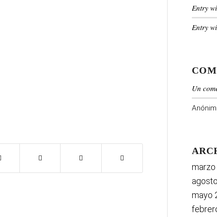
Entry w
Entry w
COM
Un come
Anónim
ARC
marzo
agost
mayo 
febrer