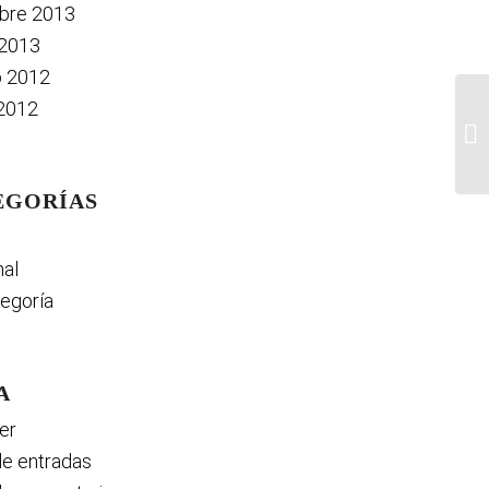
bre 2013
 2013
o 2012
2012
Op
EGORÍAS
al
tegoría
A
er
e entradas