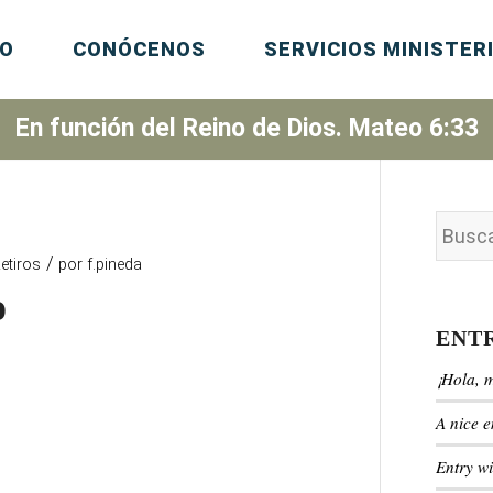
IO
CONÓCENOS
SERVICIOS MINISTER
En función del Reino de Dios. Mateo 6:33
/
etiros
por
f.pineda
o
ENT
¡Hola, 
A nice e
Entry w