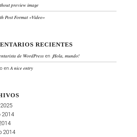
ithout preview image
ith Post Format «Video»
ENTARIOS RECIENTES
ntarista de WordPress
¡Hola, mundo!
en
A nice entry
o
en
HIVOS
 2025
o 2014
2014
o 2014