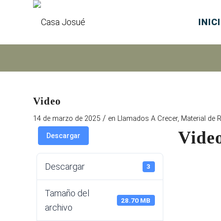
INIC
Video
/
14 de marzo de 2025
en
Llamados A Crecer
,
Material de R
Vide
Descargar
Descargar
3
Tamaño del
28.70 MB
archivo