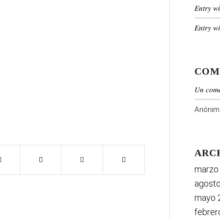
Entry w
Entry w
COM
Un come
Anónim
ARC
marzo
agost
mayo 
febrer