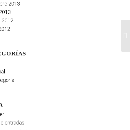
bre 2013
 2013
o 2012
2012
Op
EGORÍAS
al
tegoría
A
er
e entradas