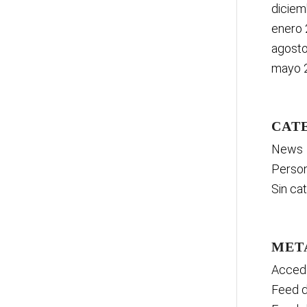
diciem
enero
agost
mayo 
CAT
News
Person
Sin ca
MET
Acced
Feed d