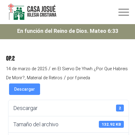
En función del Reino de Dios. Mateo 6:33
Op.2
/
14 de marzo de 2025
en
El Siervo De Yhwh ¿Por Que Habreis
/
De Morir?
,
Material de Retiros
por
f.pineda
Descargar
Descargar
2
Tamaño del archivo
132.92 KB